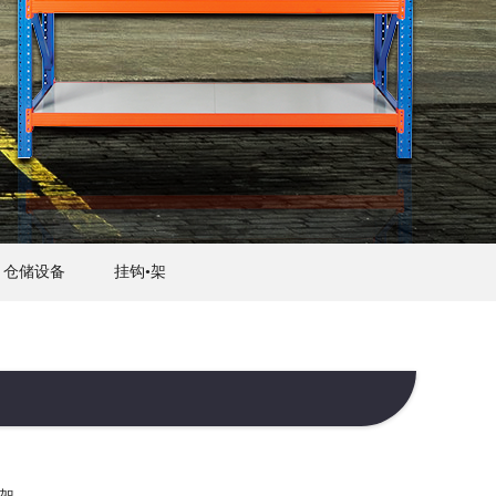
仓储设备
挂钩•架