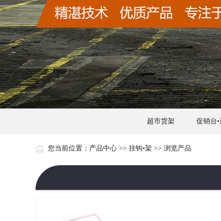
超市货架
促销台•
您当前位置：
产品中心
>>
挂钩•架
>> 浏览产品