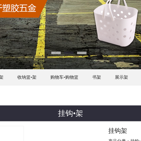
架
收纳篮•架
购物车•购物篮
书架
展示架
挂钩•架
挂钩架