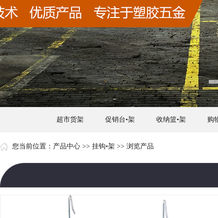
超市货架
促销台•架
收纳篮•架
购
您当前位置：
产品中心
>>
挂钩•架
>> 浏览产品