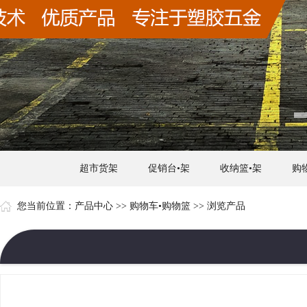
超市货架
促销台•架
收纳篮•架
购
您当前位置：
产品中心
>>
购物车•购物篮
>> 浏览产品