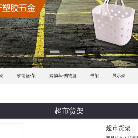
架
收纳篮•架
购物车•购物篮
书架
展示架
超市货架
超市货架