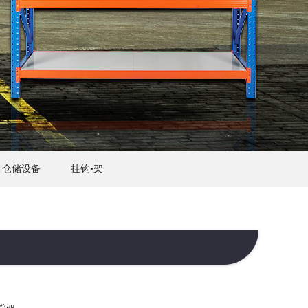
仓储设备
挂钩•架